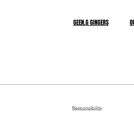
GEEN.G GINGERS
O
Responsibility