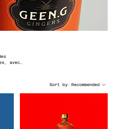
des
es, avec
os
e entre
Sort by:
Recommended
reux avec
t d'épices
 miel de