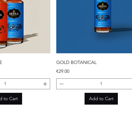
E
GOLD BOTANICAL
Price
€29.00
 to Cart
Add to Cart