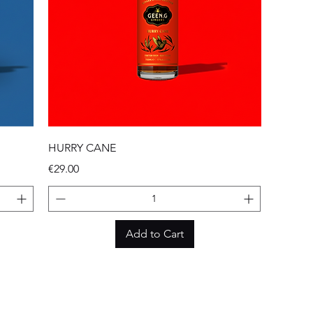
HURRY CANE
Price
€29.00
Add to Cart