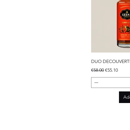
DUO DECOUVERT
Regular Price
Sale Price
€58.00
€55.10
Add